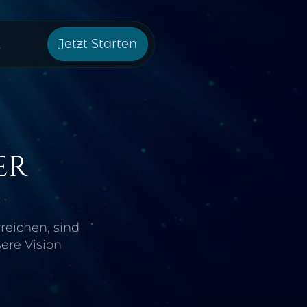
Jetzt Starten
t
r 
eichen, sind 
re Vision 