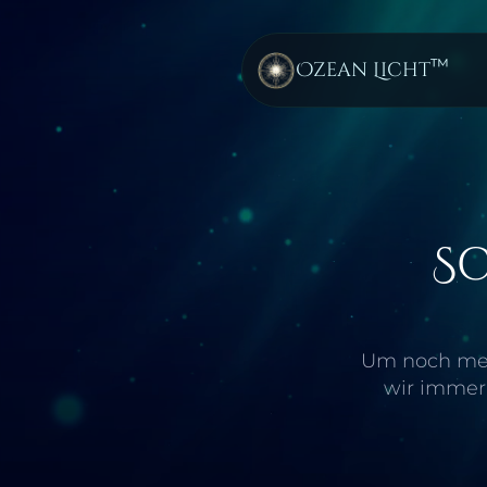
™
Ozean Licht
Sc
Um noch mehr
wir immer 