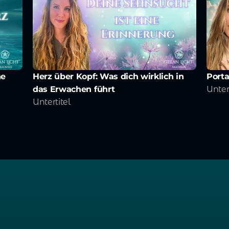
e 
Herz über Kopf: Was dich wirklich in 
Porta
das Erwachen führt
Unter
Untertitel