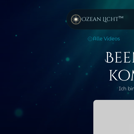
™
Ozean Licht
Alle Videos
Bee
ko
Ich bi