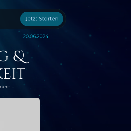
Jetzt Starten
t
20.06.2024
 & 
eit
ern – 